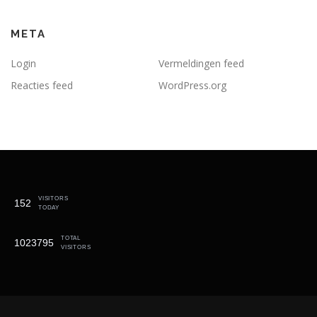
META
Login
Vermeldingen feed
Reacties feed
WordPress.org
VISITORS
152
TODAY
TOTAL
1023795
VISITORS