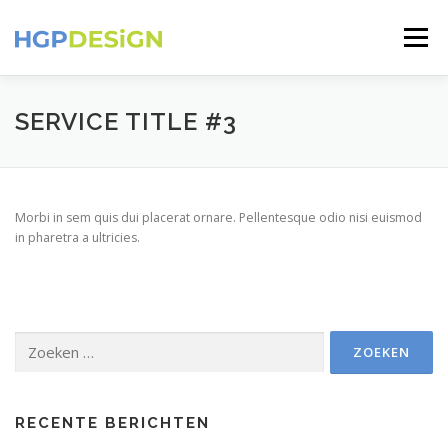
Ga
naar
Menu
de
inhoud
HOLLAND-PICTURES
CONTACT
SERVICE TITLE #3
Morbi in sem quis dui placerat ornare. Pellentesque odio nisi euismod
in pharetra a ultricies.
Zoeken
naar:
RECENTE BERICHTEN