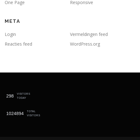
One Page
Responsive
META
Login
Vermeldingen feed
Reacties feed
WordPress.org
VISITORS
298
TODAY
TOTAL
1024894
VISITORS