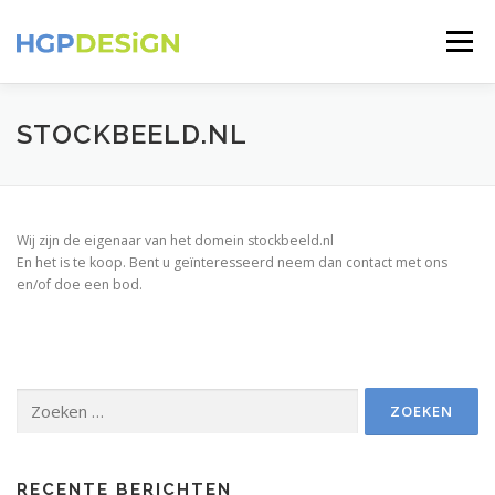
Ga
naar
Menu
de
inhoud
HOLLAND-PICTURES
CONTACT
STOCKBEELD.NL
Wij zijn de eigenaar van het domein stockbeeld.nl
En het is te koop. Bent u geïnteresseerd neem dan contact met ons
en/of doe een bod.
Zoeken
naar:
RECENTE BERICHTEN